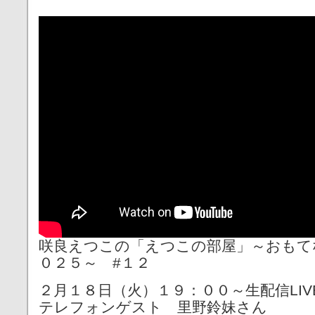
咲良えつこの「えつこの部屋」～おもてな
０２５～ #１２
２月１８日（火）１９：００～生配信LIV
テレフォンゲスト 里野鈴妹さん