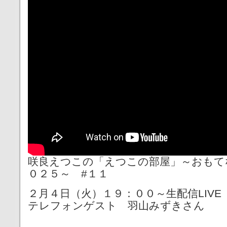
咲良えつこの「えつこの部屋」～おもてな
０２５～ #１１
２月４日（火）１９：００～生配信LIVE
テレフォンゲスト 羽山みずきさん